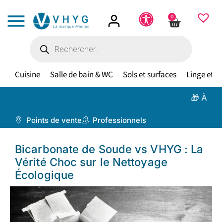
0
Cuisine
Salle de bain & WC
Sols et surfaces
Linge et te
🎁 À partir de
Points de vente
Professionnels
Bicarbonate de Soude vs VHYG : La
Vérité Choc sur le Nettoyage
Écologique