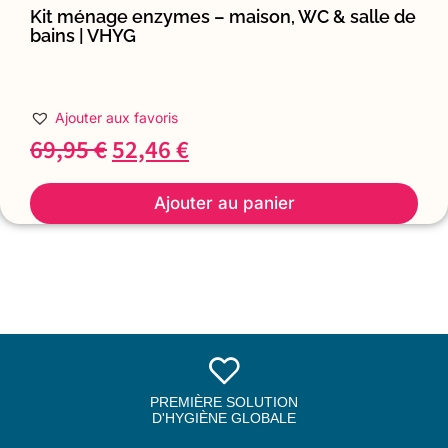
Kit ménage enzymes – maison, WC & salle de
bains | VHYG
Ajouter aux favoris
69,95
€
52,46
€
Ajouter au panier
PREMIÈRE SOLUTION
D'HYGIÈNE GLOBALE