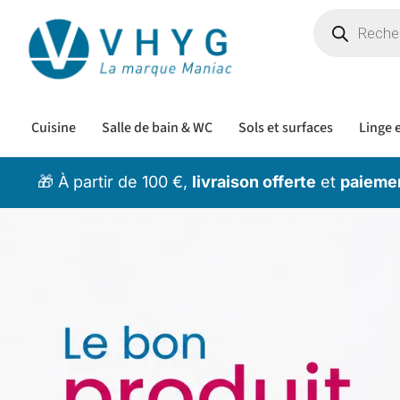
Cuisine
Salle de bain & WC
Sols et surfaces
Linge e
🎁 À partir de 100 €,
livraison offerte
et
paiemen