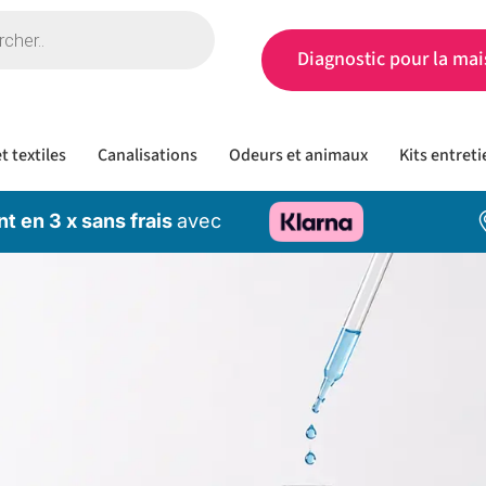
Diagnostic pour la mai
t textiles
Canalisations
Odeurs et animaux
Kits entreti
t en 3 x sans frais
avec