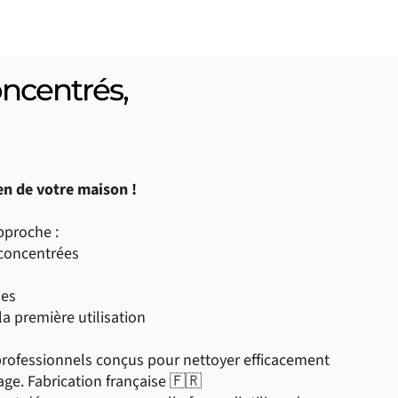
oncentrés,
ien de votre maison !
pproche :
concentrées
les
 la première utilisation
professionnels conçus pour nettoyer efficacement
lage. Fabrication française 🇫🇷