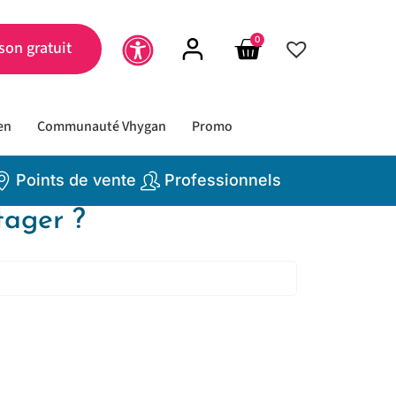
0
son gratuit
en
Communauté Vhygan
Promo
Points de vente
Professionnels
tager ?