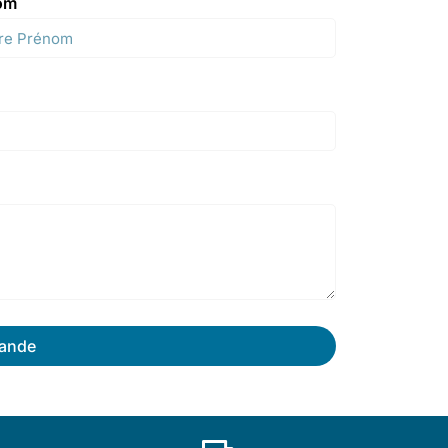
om
ande