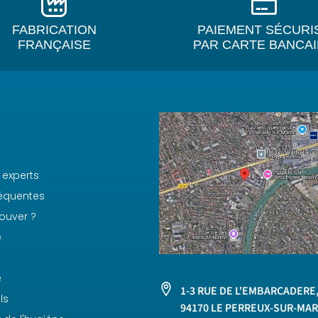
FABRICATION
PAIEMENT SÉCURI
FRANÇAISE
PAR CARTE BANCA
 experts
réquentes
ouver ?
e
e
1-3 RUE DE L'EMBARCADERE
ls
94170 LE PERREUX-SUR-MA