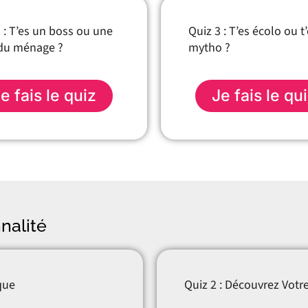
 : T’es un boss ou une
Quiz 3 : T’es écolo ou t
du ménage ?
mytho ?
e fais le quiz
Je fais le qu
nalité
que
Quiz 2 : Découvrez Votr