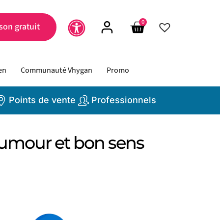
0
son gratuit
en
Communauté Vhygan
Promo
Points de vente
Professionnels
 humour et bon sens