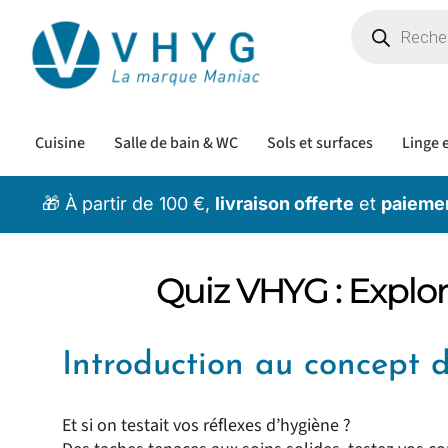
Cuisine
Salle de bain & WC
Sols et surfaces
Linge e
🎁 À partir de 100 €,
livraison offerte
et
paiemen
Quiz VHYG : Explor
Introduction au concept d
Et si on testait vos réflexes d’hygiène ?