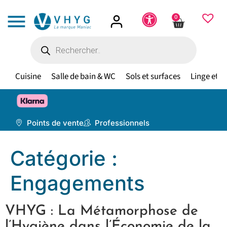
0
Cuisine
Salle de bain & WC
Sols et surfaces
Linge et te
🎁 À par
Points de vente
Professionnels
Catégorie :
Engagements
VHYG : La Métamorphose de
l’Hygiène dans l’Économie de la