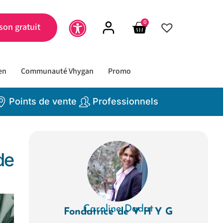
0
son gratuit
en
Communauté Vhygan
Promo
Points de vente
Professionnels
de
Caroline Dadat
Fondatrice de V H Y G