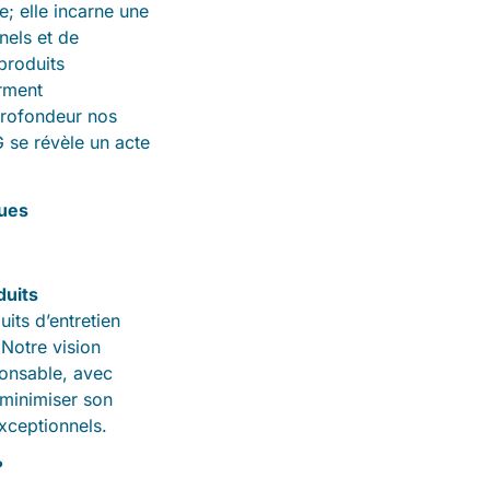
; elle incarne une
nels et de
produits
orment
 profondeur nos
G se révèle un acte
ques
duits
its d’entretien
Notre vision
ponsable, avec
 minimiser son
xceptionnels.
?