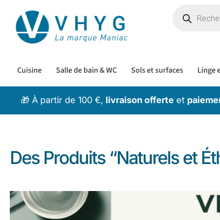
Cuisine
Salle de bain & WC
Sols et surfaces
Linge e
🎁 À partir de 100 €,
livraison offerte
et
paiemen
Des Produits “Naturels et É