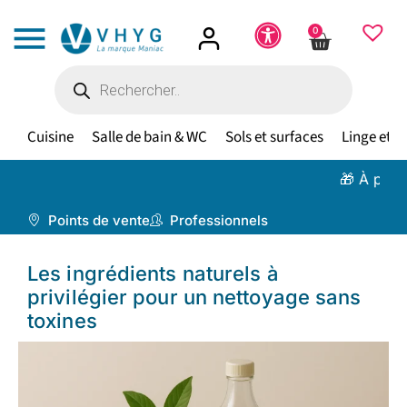
0
Cuisine
Salle de bain & WC
Sols et surfaces
Linge et te
🎁 À partir de 
Points de vente
Professionnels
Les ingrédients naturels à
privilégier pour un nettoyage sans
toxines