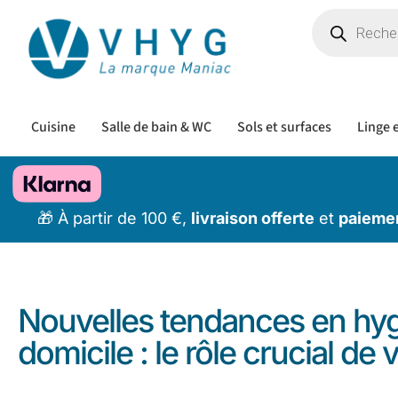
Cuisine
Salle de bain & WC
Sols et surfaces
Linge e
🎁 À partir de 100 €,
livraison offerte
et
paiemen
Nouvelles tendances en hyg
domicile : le rôle crucial d