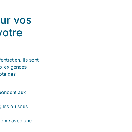
ur vos
votre
ntretien. Ils sont
ux exigences
pte des
pondent aux
iles ou sous
 même avec une