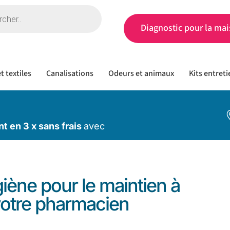
Diagnostic pour la mai
t textiles
Canalisations
Odeurs et animaux
Kits entreti
t en 3 x sans frais
avec
iène pour le maintien à
e votre pharmacien