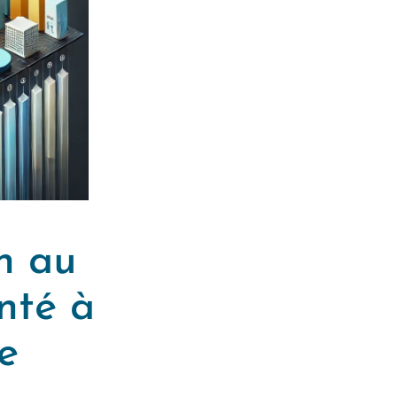
n au
nté à
e