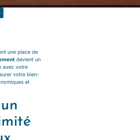
nt une place de
nement
devient un
n avec votre
urer votre bien-
conomiques et
 un
imité
ux