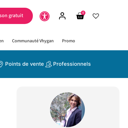
0
son gratuit
en
Communauté Vhygan
Promo
Points de vente
Professionnels