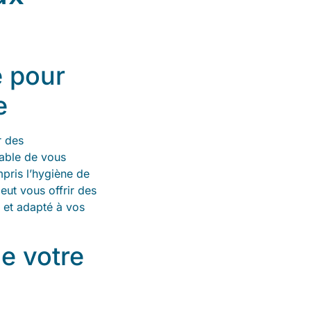
é pour
e
r des
able de vous
mpris l’hygiène de
ut vous offrir des
 et adapté à vos
e votre