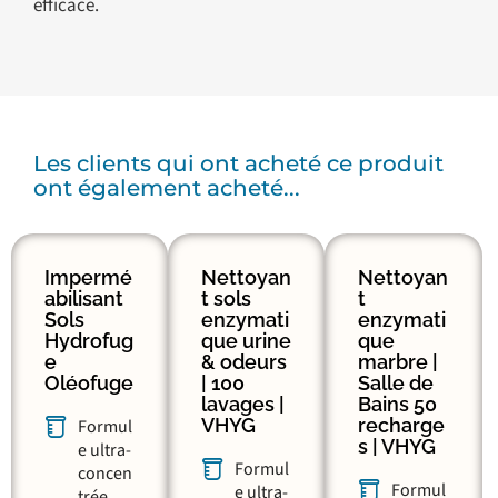
efficace.
Les clients qui ont acheté ce produit
ont également acheté...
Impermé
Nettoyan
Nettoyan
abilisant
t sols
t
Sols
enzymati
enzymati
Hydrofug
que urine
que
e
& odeurs
marbre |
Oléofuge
| 100
Salle de
lavages |
Bains 50
VHYG
recharge
Formul
s | VHYG
e ultra-
Formul
concen
Formul
e ultra-
trée,