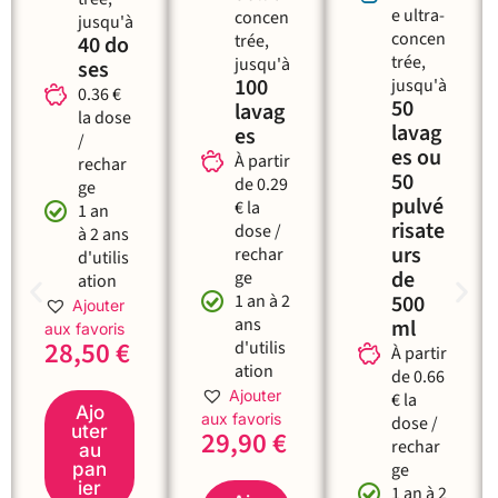
e ultra-
concen
jusqu'à
concen
trée,
40 do
trée,
jusqu'à
ses
100
jusqu'à
0.36 €
50
lavag
la dose
lavag
es
/
es ou
À partir
rechar
50
de 0.29
ge
pulvé
€ la
1 an
risate
dose /
à 2 ans
urs
rechar
d'utilis
de
ge
ation
1 an à 2
500
Ajouter
ans
ml
aux favoris
28,50
€
d'utilis
À partir
ation
de 0.66
Ajouter
€ la
Ajo
aux favoris
dose /
uter
29,90
€
rechar
au
pan
ge
ier
1 an à 2