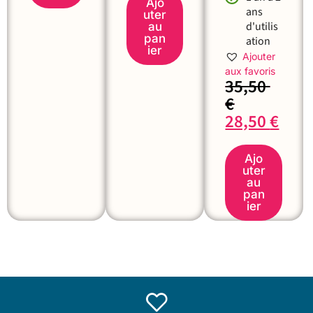
Ajo
ans
uter
d'utilis
au
pan
ation
ier
Ajouter
aux favoris
35,50
€
28,50
€
Ajo
uter
au
pan
ier