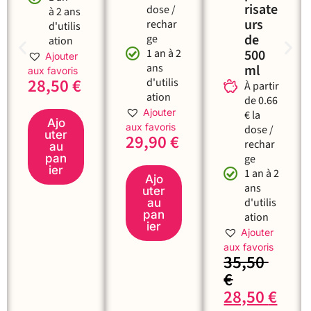
risate
dose /
à 2 ans
urs
rechar
d'utilis
de
ge
ation
1 an à 2
500
Ajouter
ans
ml
aux favoris
28,50
€
d'utilis
À partir
ation
de 0.66
Ajouter
€ la
Ajo
aux favoris
dose /
uter
29,90
€
rechar
au
pan
ge
ier
1 an à 2
Ajo
ans
uter
d'utilis
au
pan
ation
ier
Ajouter
aux favoris
35,50
€
28,50
€