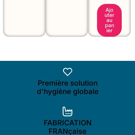
Ajo
uter
au
pan
ier
Première solution
d'hygiène globale
FABRICATION
FRANçaise