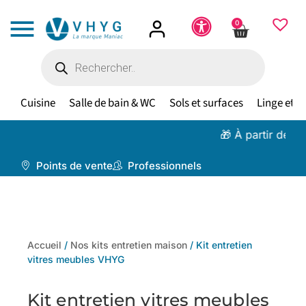
0
Cuisine
Salle de bain & WC
Sols et surfaces
Linge et te
🎁 À partir de 100 €,
livra
Points de vente
Professionnels
Accueil
/
Nos kits entretien maison
/ Kit entretien
vitres meubles VHYG
Kit entretien vitres meubles