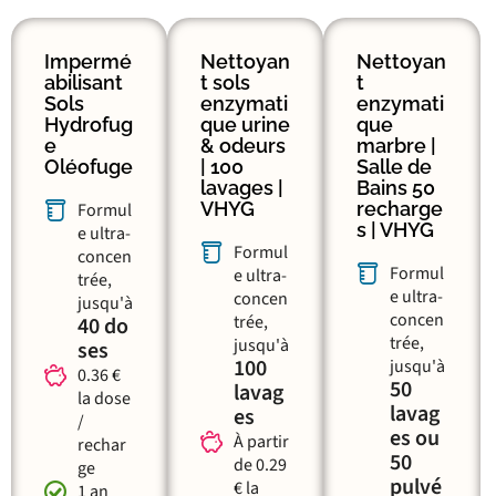
Impermé
Nettoyan
Nettoyan
abilisant
t sols
t
Sols
enzymati
enzymati
Hydrofug
que urine
que
e
& odeurs
marbre |
Oléofuge
| 100
Salle de
lavages |
Bains 50
VHYG
recharge
Formul
s | VHYG
e ultra-
Formul
concen
Formul
e ultra-
trée,
e ultra-
concen
jusqu'à
concen
trée,
40 do
trée,
jusqu'à
ses
100
jusqu'à
0.36 €
50
lavag
la dose
lavag
es
/
es ou
À partir
rechar
50
de 0.29
ge
pulvé
€ la
1 an