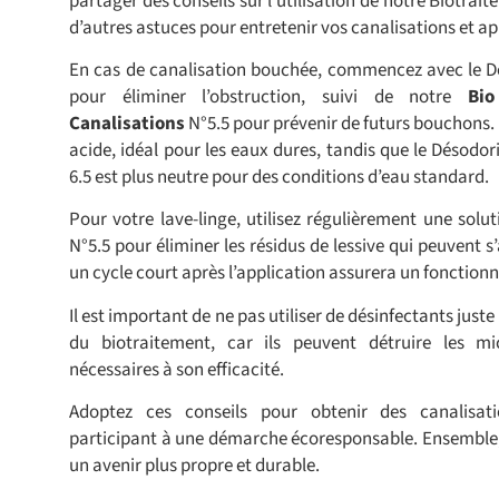
partager des conseils sur l’utilisation de notre Biotrai
d’autres astuces pour entretenir vos canalisations et a
En cas de canalisation bouchée, commencez avec le
D
pour éliminer l’obstruction, suivi de notre
Bio
Canalisations
N°5.5 pour prévenir de futurs bouchons.
acide, idéal pour les eaux dures, tandis que le
Désodori
6.5
est plus neutre pour des conditions d’eau standard.
Pour votre lave-linge, utilisez régulièrement une solu
N°5.5 pour éliminer les résidus de lessive qui peuvent 
un cycle court après l’application assurera un fonctio
Il est important de ne pas utiliser de désinfectants just
du biotraitement, car ils peuvent détruire les mi
nécessaires à son efficacité.
Adoptez ces conseils pour obtenir des canalisat
participant à une démarche écoresponsable. Ensemble
un avenir plus propre et durable.