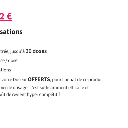
72
€
isations
30 doses
trée, jusqu'à
ose / dose
ations
OFFERTS
t votre Doseur
, pour l'achat de ce produit
bien le dosage, c'est suffisamment efficace et
ût de revient hyper compétitif