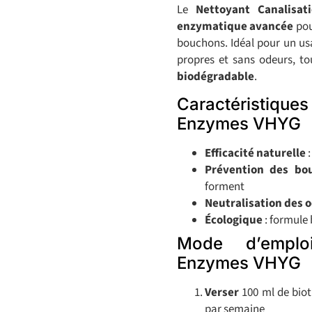
Le
Nettoyant Canalisa
enzymatique avancée
pou
bouchons. Idéal pour un usag
propres et sans odeurs, t
biodégradable
.
Caractéristiqu
Enzymes VHYG
Efficacité naturelle
:
Prévention des bo
forment
Neutralisation des 
Écologique
: formule
Mode d’emploi
Enzymes VHYG
Verser
100 ml de biot
par semaine