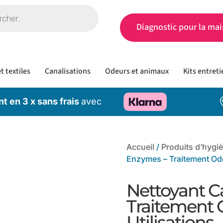
Diagnostic pour la mai
t textiles
Canalisations
Odeurs et animaux
Kits entreti
t en 3 x sans frais
avec
Accueil
/
Produits d’hygi
Enzymes – Traitement Ode
Nettoyant C
Traitement 
Utilisations