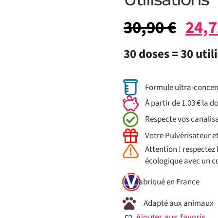
30,90
€
24,
30 doses = 30 util
Formule ultra-concen
À partir de 1.03 € la d
Respecte vos canalis
Votre Pulvérisateur e
Attention ! respectez 
écologique avec un co
Fabriqué en France
Adapté aux animaux
Ajouter aux favoris