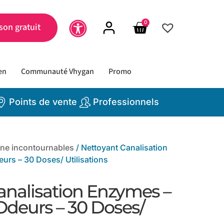
0
son gratuit
en
Communauté Vhygan
Promo
Points de vente
Professionnels
ène incontournables
/ Nettoyant Canalisation
urs – 30 Doses/ Utilisations
analisation Enzymes –
Odeurs – 30 Doses/