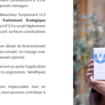
tement Canalisations N°5.5 et
ppareils ménagers.
éboucheur Surpuissant 12.5
 Traitement Écologique
 Le N°5.5 a un pH légèrement
sant surfaces canalisations
tion diluée de Biotraitement
s’accumuler. Un rinçage avec
nnement optimal.
e avant ou après l’application
cro-organismes bénéfiques
ions impeccables tout en
, nous pouvons contribuer à