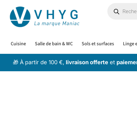
Cuisine
Salle de bain & WC
Sols et surfaces
Linge e
🎁 À partir de 100 €,
livraison offerte
et
paiemen