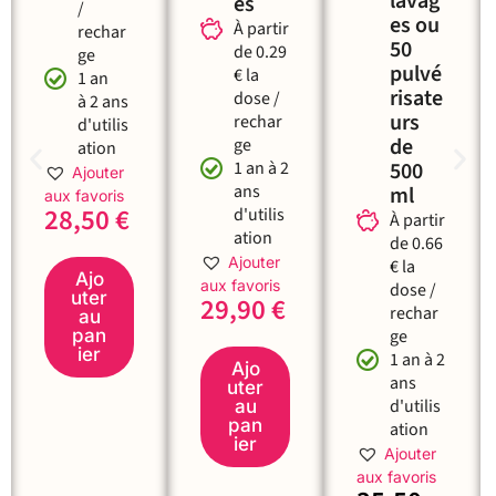
lavag
es
/
es ou
À partir
rechar
50
de 0.29
ge
pulvé
€ la
1 an
risate
dose /
à 2 ans
urs
rechar
d'utilis
de
ge
ation
1 an à 2
500
Ajouter
ans
ml
aux favoris
28,50
€
d'utilis
À partir
ation
de 0.66
Ajouter
€ la
Ajo
aux favoris
dose /
uter
29,90
€
rechar
au
pan
ge
ier
1 an à 2
Ajo
ans
uter
d'utilis
au
pan
ation
ier
Ajouter
aux favoris