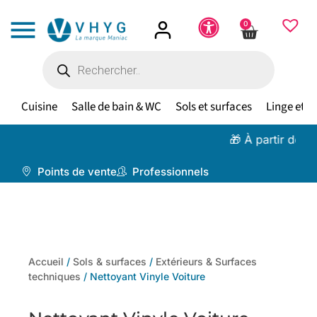
0
Cuisine
Salle de bain & WC
Sols et surfaces
Linge et te
🎁 À partir de 100 €,
livr
Points de vente
Professionnels
Accueil
/
Sols & surfaces
/
Extérieurs & Surfaces
techniques
/ Nettoyant Vinyle Voiture