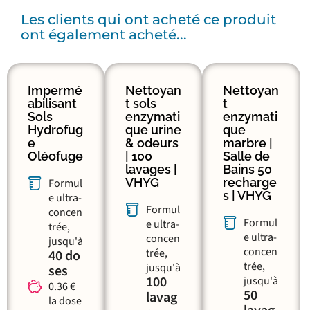
Les clients qui ont acheté ce produit
ont également acheté...
Impermé
Nettoyan
Nettoyan
abilisant
t sols
t
Sols
enzymati
enzymati
Hydrofug
que urine
que
e
& odeurs
marbre |
Oléofuge
| 100
Salle de
lavages |
Bains 50
VHYG
recharge
Formul
s | VHYG
e ultra-
Formul
concen
Formul
e ultra-
trée,
e ultra-
concen
jusqu'à
concen
trée,
40 do
trée,
jusqu'à
ses
100
jusqu'à
0.36 €
50
lavag
la dose