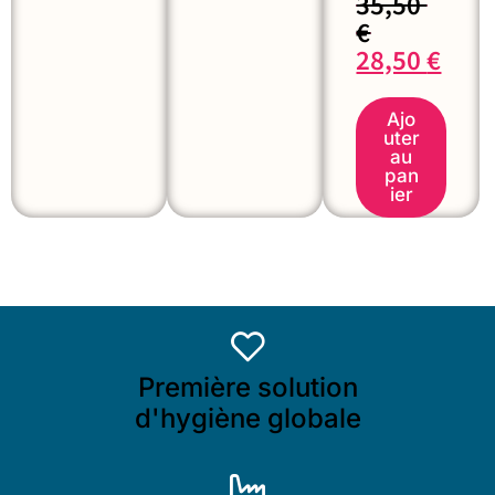
35,50
€
28,50
€
Ajo
uter
au
pan
ier
Première solution
d'hygiène globale