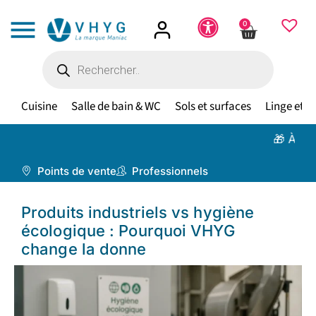
0
Cuisine
Salle de bain & WC
Sols et surfaces
Linge et te
🎁 À partir de 
Points de vente
Professionnels
Produits industriels vs hygiène
écologique : Pourquoi VHYG
change la donne