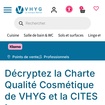
0
Cuisine
Salle de bain & WC
Sols et surfaces
Linge et te
🎁 À p
Points de vente
Professionnels
Décryptez la Charte
Qualité Cosmétique
de VHYG et la CITES