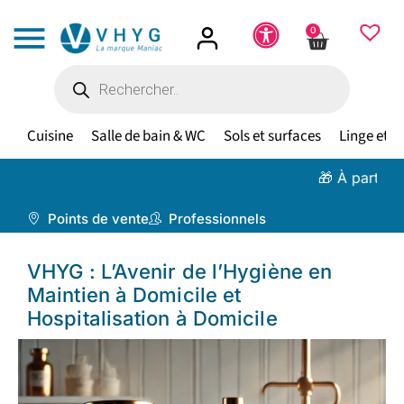
0
Cuisine
Salle de bain & WC
Sols et surfaces
Linge et te
🎁 À partir de 100 €,
li
Points de vente
Professionnels
VHYG : L’Avenir de l’Hygiène en
Maintien à Domicile et
Hospitalisation à Domicile