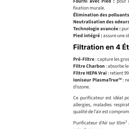
Fourni avec Pied :
pour un
fixation murale.
Élimination des polluants
Neutralisation des odeurs
Technologie avancée :
puri
Pied intégré :
assure une sta
Filtration en 4 É
Pré-Filtre
: capture les gro
Filtre Charbon
: absorbe le
Filtre HEPA Vrai
: retient 9
Ioniseur PlasmaTrue™
: n
d’ozone.
Ce purificateur est idéal p
allergies, maladies respir
qualité de l’air est comprom
Purificateur d’Air sur 65m²