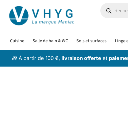
Cuisine
Salle de bain & WC
Sols et surfaces
Linge e
🎁 À partir de 100 €,
livraison offerte
et
paiemen