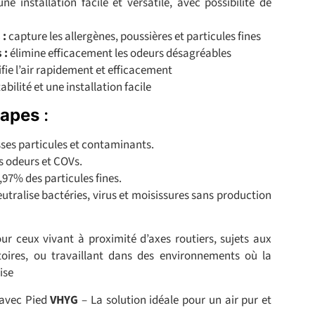
e installation facile et versatile, avec possibilité de
 :
capture les allergènes, poussières et particules fines
 :
élimine efficacement les odeurs désagréables
fie l’air rapidement et efficacement
bilité et une installation facile
tapes
:
sses particules et contaminants.
s odeurs et COVs.
9,97% des particules fines.
eutralise bactéries, virus et moisissures sans production
our ceux vivant à proximité d’axes routiers, sujets aux
atoires, ou travaillant dans des environnements où la
ise
 avec Pied
VHYG
– La solution idéale pour un air pur et