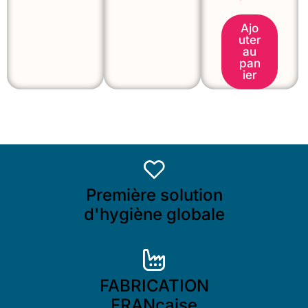
Ajo
uter
au
pan
ier
Première solution
d'hygiène globale
FABRICATION
FRANçaise