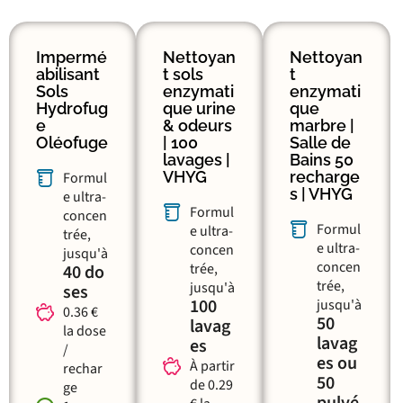
Impermé
Nettoyan
Nettoyan
abilisant
t sols
t
Sols
enzymati
enzymati
Hydrofug
que urine
que
e
& odeurs
marbre |
Oléofuge
| 100
Salle de
lavages |
Bains 50
VHYG
recharge
Formul
s | VHYG
e ultra-
Formul
concen
Formul
e ultra-
trée,
e ultra-
concen
jusqu'à
concen
trée,
40 do
trée,
jusqu'à
ses
100
jusqu'à
0.36 €
50
lavag
la dose
lavag
es
/
es ou
À partir
rechar
50
de 0.29
ge