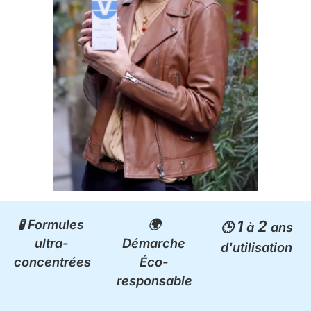
🧪 Formules
🌍
1
2
🕒
à
ans
ultra-
Démarche
d'utilisation
concentrées
Éco-
responsable