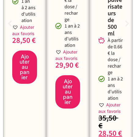
pulvé
€ la
1 an
risate
dose /
à 2 ans
urs
rechar
d'utilis
de
ge
ation
1 an à 2
500
Ajouter
ans
ml
aux favoris
28,50
€
d'utilis
À partir
ation
de 0.66
Ajouter
€ la
Ajo
aux favoris
dose /
uter
29,90
€
rechar
au
pan
ge
ier
1 an à 2
Ajo
ans
uter
d'utilis
au
pan
ation
ier
Ajouter
aux favoris
35,50
€
28,50
€