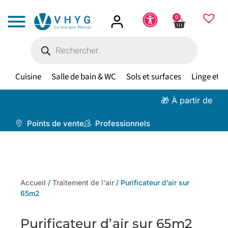
0
Cuisine
Salle de bain & WC
Sols et surfaces
Linge et te
🎁 À partir de 100 €,
livr
Points de vente
Professionnels
Accueil
/
Traitement de l'air
/ Purificateur d’air sur
65m2
Purificateur d’air sur 65m2