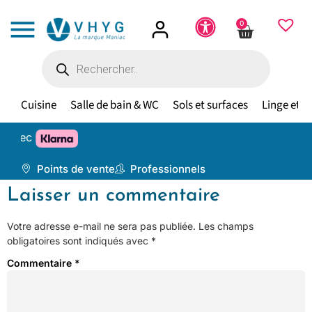
0
Cuisine
Salle de bain & WC
Sols et surfaces
Linge et te
avec
Points de vente
Professionnels
Laisser un commentaire
Votre adresse e-mail ne sera pas publiée.
Les champs
obligatoires sont indiqués avec
*
Commentaire
*