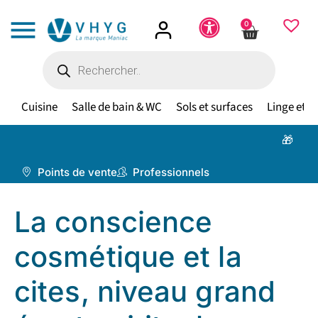
0
Cuisine
Salle de bain & WC
Sols et surfaces
Linge et te
🎁 À parti
Points de vente
Professionnels
La conscience
cosmétique et la
cites, niveau grand